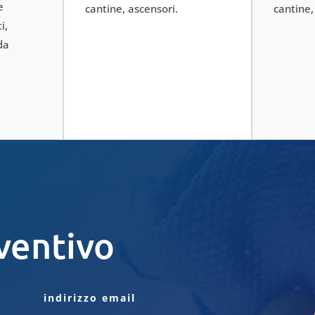
e
cantine, ascensori.
cantine,
i,
da
ventivo